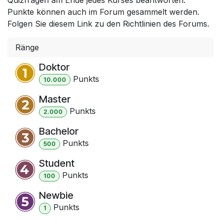
Punkte können auch im Forum gesammelt werden.
Folgen Sie diesem Link zu den Richtlinien des Forums.
Ränge
Doktor
Punkt
s
10.000
Master
Punkt
s
2.000
Bachelor
Punkt
s
500
Student
Punkt
s
100
Newbie
Punkt
s
1