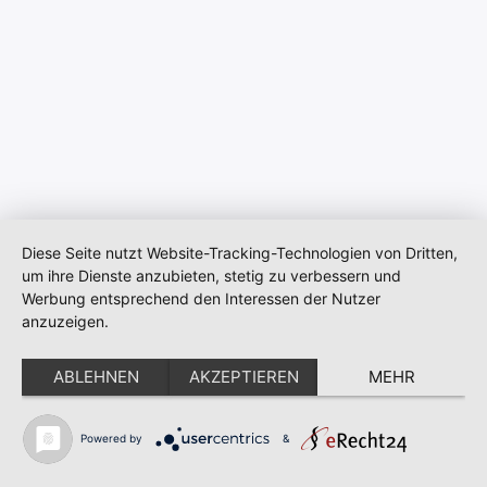
Diese Seite nutzt Website-Tracking-Technologien von Dritten,
um ihre Dienste anzubieten, stetig zu verbessern und
Werbung entsprechend den Interessen der Nutzer
anzuzeigen.
Startseite
Kontakt
Impressum
Datenschutz
ABLEHNEN
AKZEPTIEREN
MEHR
RESCUE DIGITAL Systems GmbH
Heilbronner Str. 30
Powered by
&
74363 Güglingen