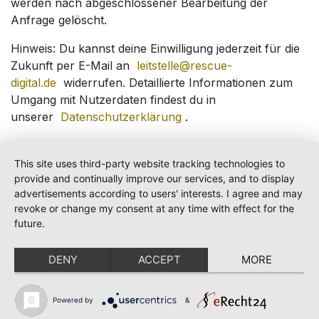
werden nach abgeschlossener Bearbeitung der
Anfrage gelöscht.
Hinweis: Du kannst deine Einwilligung jederzeit für die
Zukunft per E-Mail an
leitstelle@rescue-
digital.de
widerrufen. Detaillierte Informationen zum
Umgang mit Nutzerdaten findest du in
unserer
Datenschutzerklärung
.
This site uses third-party website tracking technologies to
provide and continually improve our services, and to display
advertisements according to users' interests. I agree and may
revoke or change my consent at any time with effect for the
future.
Startpage
Contact
Imprint
Dataprotection
DENY
ACCEPT
MORE
RESCUE DIGITAL Systems GmbH
Heilbronner Str. 30
Powered by
&
74363 Güglingen